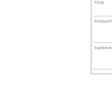
TION
Position
SignIsActi