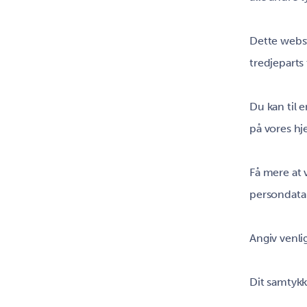
Dette webst
tredjeparts 
Du kan til 
på vores h
Få mere at 
persondata i
Angiv venli
Dit samtyk