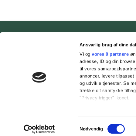
Ansvarlig brug af dine da
Vi og
vores 0 partnere
øns
adresse, ID og din browser
til vores samarbejdspartner
annoncer, levere tilpasse
og udvikle tjenester. Se m
trække dit samtykke tilbage
"Privacy trigger" ikonet.
Hvis du tillader det, vil vi
Indsamle præcise o
Samtykkevalg
Identificere din en
Nødvendig
Copyright © Tambours Have - CVR: 29189811