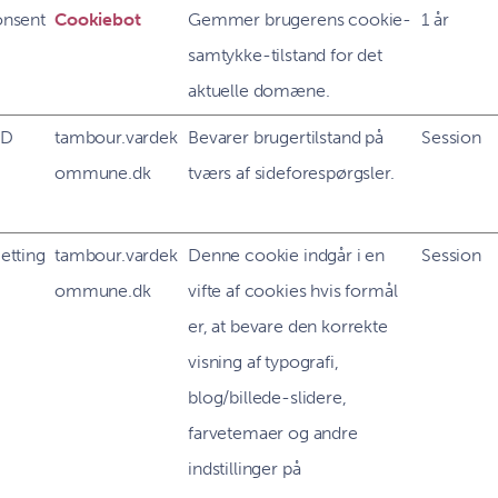
nsent
Cookiebot
Gemmer brugerens cookie-
1 år
samtykke-tilstand for det
aktuelle domæne.
ID
tambour.vardek
Bevarer brugertilstand på
Session
ommune.dk
tværs af sideforespørgsler.
etting
tambour.vardek
Denne cookie indgår i en
Session
ommune.dk
vifte af cookies hvis formål
er, at bevare den korrekte
visning af typografi,
blog/billede-slidere,
farvetemaer og andre
indstillinger på