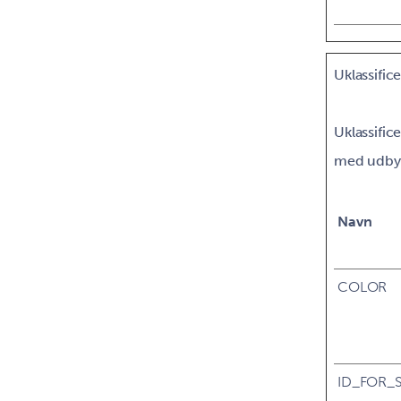
Uklassifice
Uklassific
med udbyd
Navn
COLOR
ID_FOR_