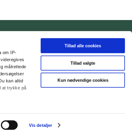
Tillad alle cookies
 Have
Om Tambours Have
a om IP-
ej 21
Det sker
 videregives
Tillad valgte
ig målrettede
e
Havens historie
ndersøgelser
9 58
Planlæg dit besøg
Kun nødvendige cookies
Du kan altid
d at trykke på
bours-have@varde.dk
Tambours Haves Venner
 meter
inting)
Vis detaljer
tlivspolitik
Tilgængelighedserklæring
Adgang med tegn