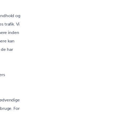
 indhold og
s trafik. Vi
nere inden
nere kan
 de har
ers
 nødvendige
 bruge. For