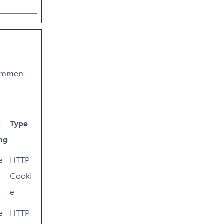
 sammen
l
Type
ngstid
e
HTTP
Cooki
e
e
HTTP