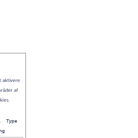
 aktivere
råder af
kies.
l
Type
ngstid