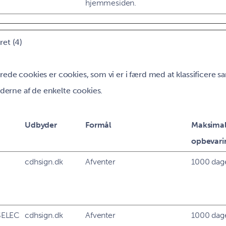
hjemmesiden.
ret (4)
erede cookies er cookies, som vi er i færd med at klassificere
erne af de enkelte cookies.
Udbyder
Formål
Maksima
opbevari
cdhsign.dk
Afventer
1000 dag
SELEC
cdhsign.dk
Afventer
1000 dag