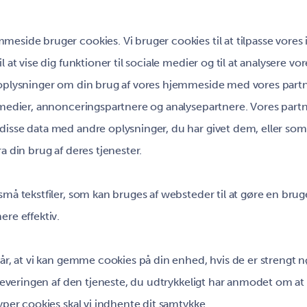
eside bruger cookies. Vi bruger cookies til at tilpasse vores
l at vise dig funktioner til sociale medier og til at analysere vore
 oplysninger om din brug af vores hjemmeside med vores part
 medier, annonceringspartnere og analysepartnere. Vores part
isse data med andre oplysninger, du har givet dem, eller som
a din brug af deres tjenester.
små tekstfiler, som kan bruges af websteder til at gøre en brug
ere effektiv.
lår, at vi kan gemme cookies på din enhed, hvis de er strengt
e leveringen af den tjeneste, du udtrykkeligt har anmodet om at
typer cookies skal vi indhente dit samtykke.