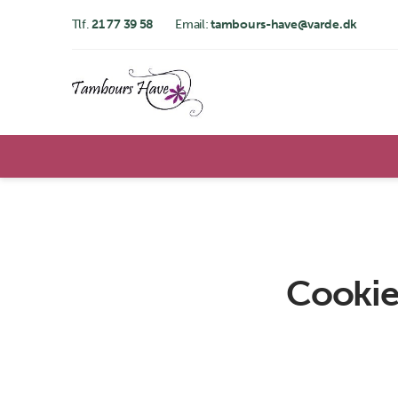
Tlf.
21 77 39 58
Email:
tambours-have@varde.dk
Cookie