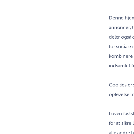
Denne hjemm
annoncer, ti
deler også
for sociale
kombinere d
indsamlet fr
Cookies er 
oplevelse m
Loven fasts
for at sikr
alle andre 