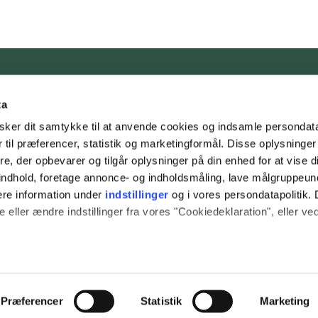
ta
Tambours
ker dit samtykke til at anvende cookies og indsamle persondat
Bredmosev
 til præferencer, statistik og marketingformål. Disse oplysninger
e, der opbevarer og tilgår oplysninger på din enhed for at vise d
6800 Vard
t indhold, foretage annonce- og indholdsmåling, lave målgruppeu
Tlf. 21 77 3
ere information under
indstillinger
og i vores persondatapolitik. 
 eller ændre indstillinger fra vores "Cookiedeklaration", eller ve
Email: tam
 også gerne:
plysninger om din placering, der kan være nøjagtig inden for få
hed baseret på en scanning af dens unikke karakteristika (fingerpr
Præferencer
Statistik
Marketing
Cookies
Priva