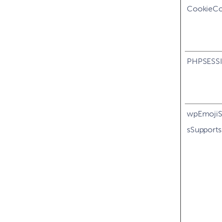
CookieCo
PHPSESS
wpEmojiS
sSupports